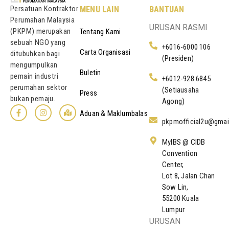
Persatuan Kontraktor
MENU LAIN
BANTUAN
Perumahan Malaysia
URUSAN RASMI
(PKPM) merupakan
Tentang Kami
sebuah NGO yang
+6016-6000 106
Carta Organisasi
ditubuhkan bagi
(Presiden)
mengumpulkan
Buletin
pemain industri
+6012-928 6845
perumahan sektor
(Setiausaha
Press
bukan pemaju.
Agong)
Aduan & Maklumbalas
pkpmofficial2u@gmai
MyIBS @ CIDB
Convention
Center,
Lot 8, Jalan Chan
Sow Lin,
55200 Kuala
Lumpur
URUSAN