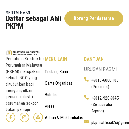
SERTAI KAMI
Daftar sebagai Ahli
Borang Pendaftaran
PKPM
Persatuan Kontraktor
MENU LAIN
BANTUAN
Perumahan Malaysia
URUSAN RASMI
(PKPM) merupakan
Tentang Kami
sebuah NGO yang
+6016-6000 106
Carta Organisasi
ditubuhkan bagi
(Presiden)
mengumpulkan
Buletin
pemain industri
+6012-928 6845
perumahan sektor
(Setiausaha
Press
bukan pemaju.
Agong)
Aduan & Maklumbalas
pkpmofficial2u@gmai