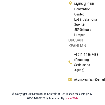
MyIBS @ CIDB
Convention
Center,
Lot 8, Jalan Chan
Sow Lin,
55200 Kuala
Lumpur
URUSAN
KEAHLIAN
+6011-1496 7483
(Penolong
Setiausaha
Agung)
pkpm.keahlian@gmai
© Copyright 2026 Persatuan Kontraktor Perumahan Malaysia (PPM-
025-14-30082021). Managed By
LamanWeb