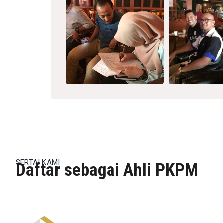
SERTAI KAMI
Daftar sebagai Ahli PKPM